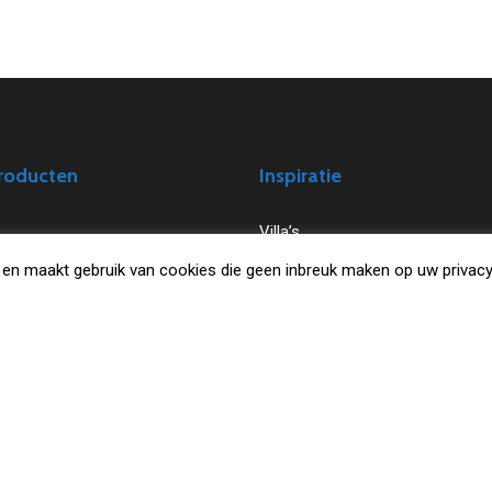
roducten
Inspiratie
Villa’s
um
Stalen kozijnen
en maakt gebruik van cookies die geen inbreuk maken op uw privacy
f
Serres & Wonen
Winkels & Utiliteitsbouw