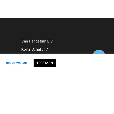
Van Hengstum B.V.
Korte Schaft 17
Share
3991 AT Houten
.
meer weten
TOESTAAN
030 – 637 33 33
info@vanhengstum.nl
facebook
linkedin
youtube
instagram