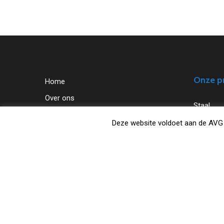
Onze p
Home
Over ons
Staal
Contact
Alumini
Deze website voldoet aan de AVG 
Werken bij
Kunststo
Privacyverklaring
©2026 Van Hengstum B.V. |
Built by Mediabakery