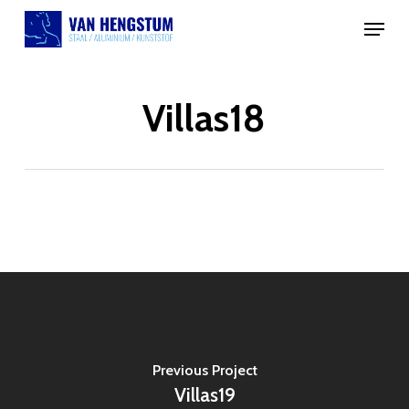
Skip
Menu
to
main
content
Villas18
Previous Project
Villas19