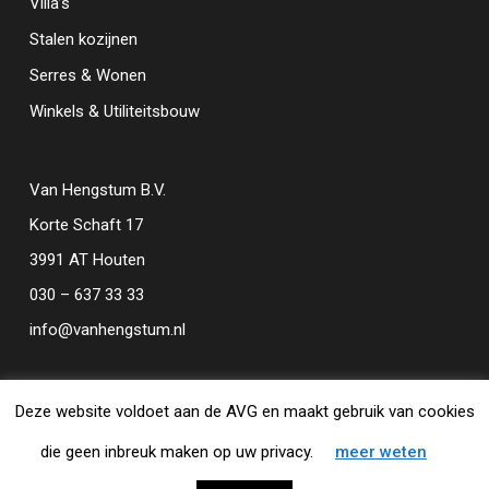
Villa’s
Stalen kozijnen
Serres & Wonen
Winkels & Utiliteitsbouw
Van Hengstum B.V.
Korte Schaft 17
3991 AT Houten
030 – 637 33 33
info@vanhengstum.nl
Deze website voldoet aan de AVG en maakt gebruik van cookies
©2026 Van Hengstum B.V. |
Built by Mediabakery
die geen inbreuk maken op uw privacy.
meer weten